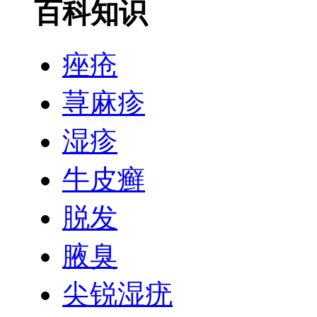
百科知识
痤疮
荨麻疹
湿疹
牛皮癣
脱发
腋臭
尖锐湿疣