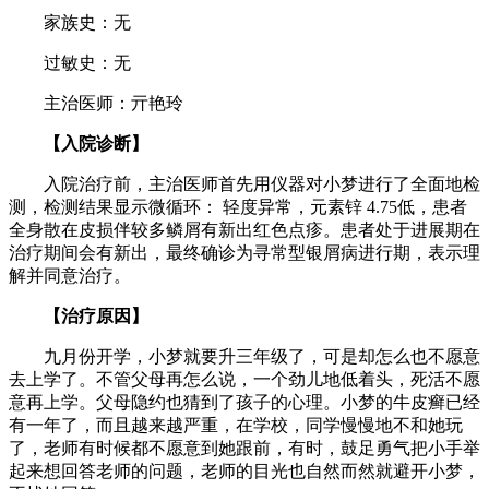
家族史：无
过敏史：无
主治医师：亓艳玲
【入院诊断】
入院治疗前，主治医师首先用仪器对小梦进行了全面地检
测，检测结果显示微循环： 轻度异常，元素锌 4.75低，患者
全身散在皮损伴较多鳞屑有新出红色点疹。患者处于进展期在
治疗期间会有新出，最终确诊为寻常型银屑病进行期，表示理
解并同意治疗。
【治疗原因】
九月份开学，小梦就要升三年级了，可是却怎么也不愿意
去上学了。不管父母再怎么说，一个劲儿地低着头，死活不愿
意再上学。父母隐约也猜到了孩子的心理。小梦的牛皮癣已经
有一年了，而且越来越严重，在学校，同学慢慢地不和她玩
了，老师有时候都不愿意到她跟前，有时，鼓足勇气把小手举
起来想回答老师的问题，老师的目光也自然而然就避开小梦，