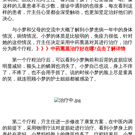
这样的儿童患者不在少数，接诊中遇到的也很多，每次看到这
样的患者，亓主任心里都会深受触动，也更加坚定治好他们的
决心。
与小梦和父母的交流中大概了解到小梦患病一年中的身体
情况，病情情况。小梦的体质是比较弱的，免疫力很低，针对
她的这些情况，亓主任决定采用中药熏蒸对其进行治疗，治疗
分为两个疗程。
》》》中药熏蒸治疗好在哪?点击了解详情
第一个疗程治疗后，可以看到小梦胸前和后背的皮损症状
明显减轻，额头上的鳞屑也消失了。小梦自己也说，身上不痒
了，不疼了，也不会用手抓了。说的时候小梦的脸上尽是童真
的笑，就连照顾小梦的护士姐姐都被感染了。
第二个疗程，亓主任进一步修改了康复方案，在中医内调
的前提下，采用物理疗法对皮损处进行治疗。看到小梦身上的
患处在变好，小梦妈妈脸上的微笑也多了。疗程结束后，小梦