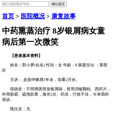
确认提交
首页
>
医院概况
>
康复故事
中药熏蒸治疗 8岁银屑病女童
病后第一次微笑
【患者基本资料】
姓名：郭小梦(化名) 性别：女 年龄：8 家庭住址 ：莱西
区
主诉： 皮损伴鳞屑1年余，加重2月余。
现病史：不明诱因突发银屑病，曾用消银颗粒、西药片，
外用肤霸、硫地软膏，激光5次、药浴，疗效不佳，今来我科
就诊。
既往史：无